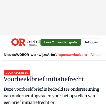
Lees 2 maanden gratis
Inloggen
Nieuws
WOR
OR-werkwijze
Arbo
Vragenservice
Nora - AI-tool
La
VOOR ABONNEES
Voorbeeldbrief initiatiefrecht
Deze voorbeeldbrief is bedoeld ter ondersteuning
van ondernemingsraden voor het opstellen van
een brief initiatiefrecht or.