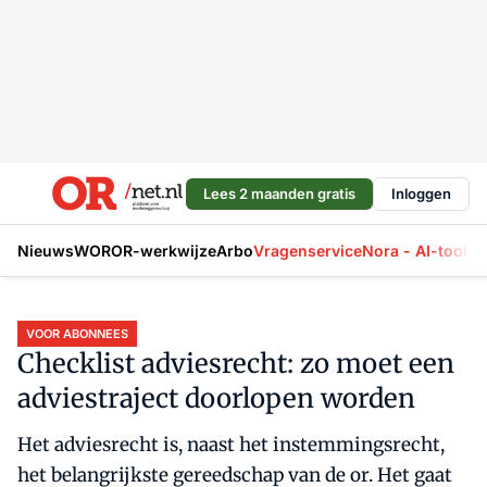
Lees 2 maanden gratis
Inloggen
Nieuws
WOR
OR-werkwijze
Arbo
Vragenservice
Nora - AI-tool
La
VOOR ABONNEES
Checklist adviesrecht: zo moet een
adviestraject doorlopen worden
Het adviesrecht is, naast het instemmingsrecht,
het belangrijkste gereedschap van de or. Het gaat