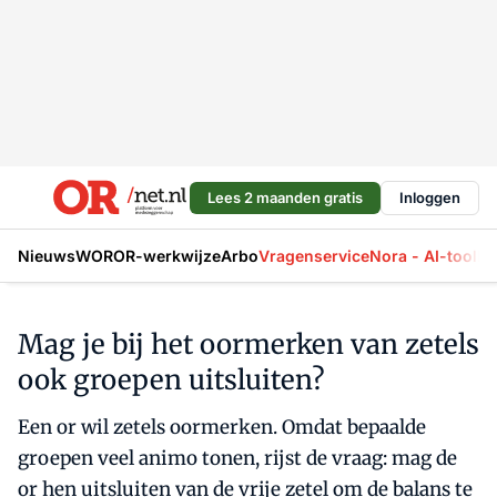
Lees 2 maanden gratis
Inloggen
Nieuws
WOR
OR-werkwijze
Arbo
Vragenservice
Nora - AI-tool
La
Mag je bij het oormerken van zetels
ook groepen uitsluiten?
Een or wil zetels oormerken. Omdat bepaalde
groepen veel animo tonen, rijst de vraag: mag de
or hen uitsluiten van de vrije zetel om de balans te