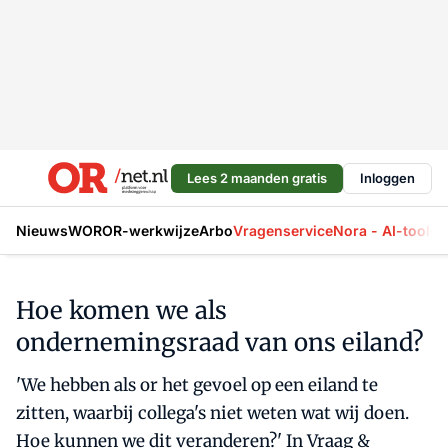
Lees 2 maanden gratis
Inloggen
Nieuws
WOR
OR-werkwijze
Arbo
Vragenservice
Nora - AI-tool
La
Hoe komen we als
ondernemingsraad van ons eiland?
'We hebben als or het gevoel op een eiland te
zitten, waarbij collega's niet weten wat wij doen.
Hoe kunnen we dit veranderen?' In Vraag &