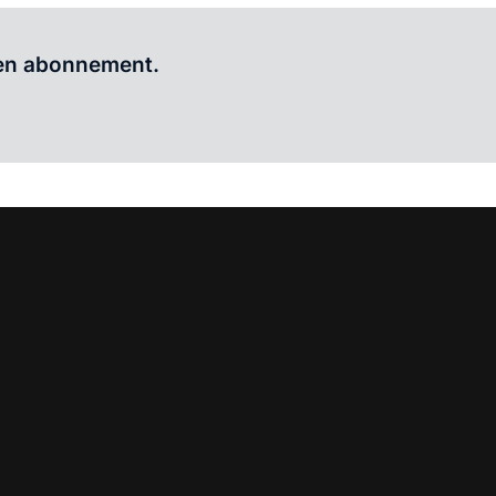
Al abonnee?
Log hier in.
 een abonnement.