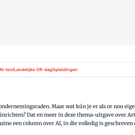
AI-tool
Landelijke OR-dag
Opleidingen
 ondernemingsraden. Maar wat kún je er als or nou eigen
 inrichten? Dat en meer in deze thema-uitgave over Arti
zine een column over AI, in die volledig is geschreven 