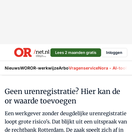
Lees 2 maanden gratis
Inloggen
Nieuws
WOR
OR-werkwijze
Arbo
Vragenservice
Nora - AI-tool
La
Geen urenregistratie? Hier kan de
or waarde toevoegen
Een werkgever zonder deugdelijke urenregistratie
loopt grote risico's. Dat blijkt uit een uitspraak van
de rechtbank Rotterdam. De zaak speelt zich af in