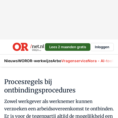
Lees 2 maanden gratis
Inloggen
Nieuws
WOR
OR-werkwijze
Arbo
Vragenservice
Nora - AI-tool
La
Procesregels bij
ontbindingsprocedures
Zowel werkgever als werknemer kunnen
verzoeken een arbeidsovereenkomst te ontbinden.
Er is voor de tegenpartij altijd de mogelijkheid een