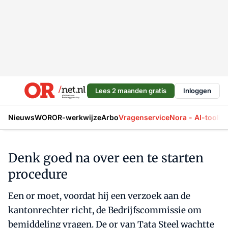
Lees 2 maanden gratis
Inloggen
Nieuws
WOR
OR-werkwijze
Arbo
Vragenservice
Nora - AI-tool
La
Denk goed na over een te starten
procedure
Een or moet, voordat hij een verzoek aan de
kantonrechter richt, de Bedrijfscommissie om
bemiddeling vragen. De or van Tata Steel wachtte