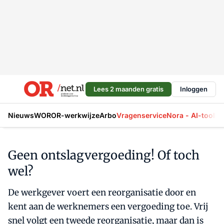
Lees 2 maanden gratis
Inloggen
Nieuws
WOR
OR-werkwijze
Arbo
Vragenservice
Nora - AI-tool
La
Geen ontslagvergoeding! Of toch
wel?
De werkgever voert een reorganisatie door en
kent aan de werknemers een vergoeding toe. Vrij
snel volgt een tweede reorganisatie, maar dan is