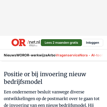
Lees 2 maanden gratis
Inloggen
Nieuws
WOR
OR-werkwijze
Arbo
Vragenservice
Nora - AI-tool
La
Positie or bij invoering nieuw
bedrijfsmodel
Een ondernemer besluit vanwege diverse
ontwikkelingen op de postmarkt over te gaan tot
de invoering van een nieuw bedrijfsmodel. Hij