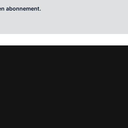
Al abonnee?
Log hier in.
 een abonnement.