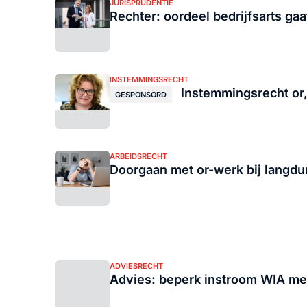
JURISPRUDENTIE
Rechter: oordeel bedrijfsarts g
INSTEMMINGSRECHT
Instemmingsrecht or,
GESPONSORD
ARBEIDSRECHT
Doorgaan met or-werk bij langdu
ADVIESRECHT
Advies: beperk instroom WIA met 