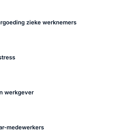
ergoeding zieke werknemers
stress
an werkgever
Car-medewerkers