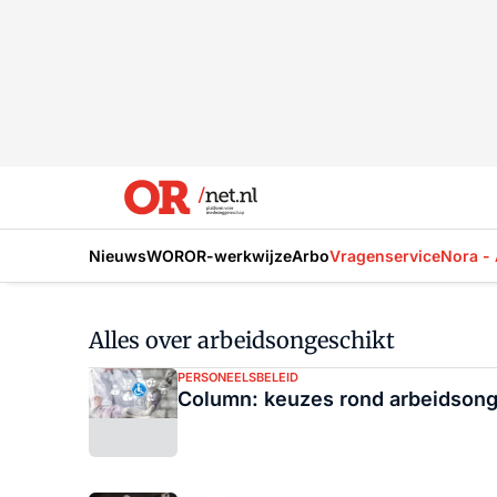
Nieuws
WOR
OR-werkwijze
Arbo
Vragenservice
Nora - 
Alles over arbeidsongeschikt
PERSONEELSBELEID
Column: keuzes rond arbeidsong