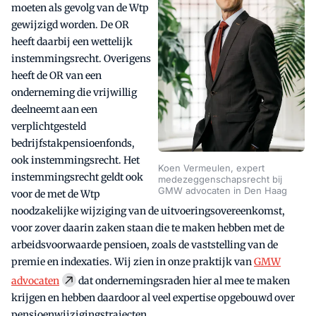
moeten als gevolg van de Wtp
gewijzigd worden. De OR
heeft daarbij een wettelijk
instemmingsrecht. Overigens
heeft de OR van een
onderneming die vrijwillig
deelneemt aan een
verplichtgesteld
bedrijfstakpensioenfonds,
ook instemmingsrecht. Het
Koen Vermeulen, expert
instemmingsrecht geldt ook
medezeggenschapsrecht bij
GMW advocaten in Den Haag
voor de met de Wtp
noodzakelijke wijziging van de uitvoeringsovereenkomst,
voor zover daarin zaken staan die te maken hebben met de
arbeidsvoorwaarde pensioen, zoals de vaststelling van de
premie en indexaties. Wij zien in onze praktijk van
GMW
advocaten
dat ondernemingsraden hier al mee te maken
krijgen en hebben daardoor al veel expertise opgebouwd over
pensioenwijzigingstrajecten.