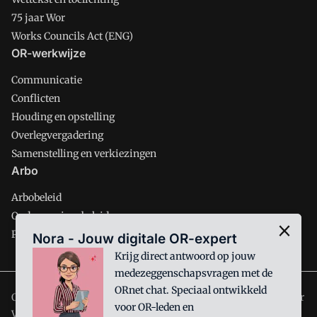
75 jaar Wor
Works Councils Act (ENG)
OR-werkwijze
Communicatie
Conflicten
Houding en opstelling
Overlegvergadering
Samenstelling en verkiezingen
Arbo
Arbobeleid
Ondernemingsbeleid
Personeelsbeleid
Nora - Jouw digitale OR-expert
Krijg direct antwoord op jouw
medezeggenschapsvragen met de
ORnet chat. Speciaal ontwikkeld
ORnet is onderdeel van VMN media. Lees in
ons manifest
waar
voor OR-leden en
VMN media voor staat. Op gebruik van deze site zijn de