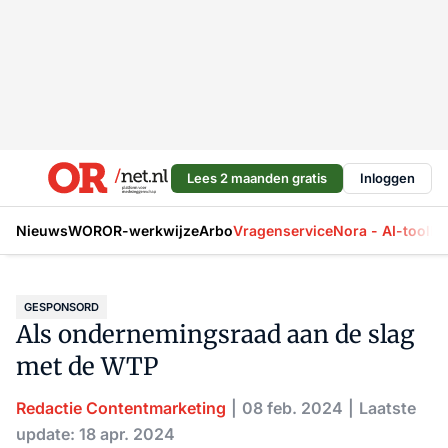
Lees 2 maanden gratis
Inloggen
Nieuws
WOR
OR-werkwijze
Arbo
Vragenservice
Nora - AI-tool
La
GESPONSORD
Als ondernemingsraad aan de slag
met de WTP
Redactie Contentmarketing
08 feb. 2024
Laatste
update: 18 apr. 2024