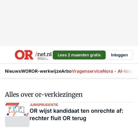
Lees 2 maanden gratis
Inloggen
Nieuws
WOR
OR-werkwijze
Arbo
Vragenservice
Nora - AI-tool
La
Alles over or-verkiezingen
JURISPRUDENTIE
OR wijst kandidaat ten onrechte af:
rechter fluit OR terug