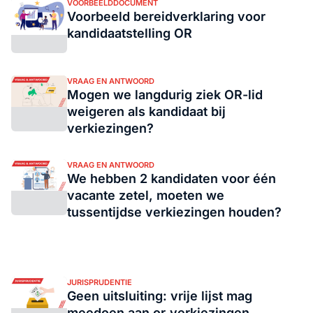
VOORBEELDDOCUMENT
Voorbeeld bereidverklaring voor
kandidaatstelling OR
VRAAG EN ANTWOORD
Mogen we langdurig ziek OR-lid
weigeren als kandidaat bij
verkiezingen?
VRAAG EN ANTWOORD
We hebben 2 kandidaten voor één
vacante zetel, moeten we
tussentijdse verkiezingen houden?
JURISPRUDENTIE
Geen uitsluiting: vrije lijst mag
meedoen aan or‑verkiezingen,