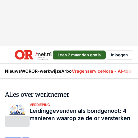
Lees 2 maanden gratis
Inloggen
Nieuws
WOR
OR-werkwijze
Arbo
Vragenservice
Nora - AI-tool
La
Alles over werknemer
VERDIEPING
Leidinggevenden als bondgenoot: 4
manieren waarop ze de or versterken