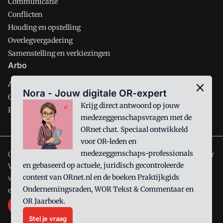
Communicatie
Conflicten
Houding en opstelling
Overlegvergadering
Samenstelling en verkiezingen
Arbo
Arbobeleid
Nora - Jouw digitale OR-expert
Ondernemingsbeleid
Krijg direct antwoord op jouw
Personeelsbeleid
medezeggenschapsvragen met de
ORnet chat. Speciaal ontwikkeld
voor OR-leden en
medezeggenschaps-professionals
ORnet is onderdeel van VMN media. Lees in
ons manifest
waar
en gebaseerd op actuele, juridisch gecontroleerde
VMN media voor staat. Op gebruik van deze site zijn de
content van ORnet.nl en de boeken Praktijkgids
volgende regelingen van toepassing:
Algemene Voorwaarden
Ondernemingsraden, WOR Tekst & Commentaar en
en
Privacy en Cookie beleid
|
Privacy instellingen
OR Jaarboek.
Stel je vraag