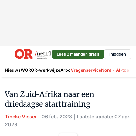
Lees 2 maanden gratis
Inloggen
Nieuws
WOR
OR-werkwijze
Arbo
Vragenservice
Nora - AI-tool
La
Van Zuid-Afrika naar een
driedaagse starttraining
Tineke Visser
06 feb. 2023
Laatste update: 07 apr.
2023