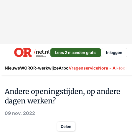
Lees 2 maanden gratis
Inloggen
Nieuws
WOR
OR-werkwijze
Arbo
Vragenservice
Nora - AI-tool
La
Andere openingstijden, op andere
dagen werken?
09 nov. 2022
Delen