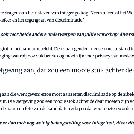
te dragen aan het naleven van integer gedrag. Neem alleen al het Wor
sfeer en het tegengaan van discriminatie.’
 ook voor beide andere onderwerpen van jullie workshop: diversit
begint in het aannamebeleid. Denk aan gender, mensen met afstand to
itdaging waarbij ook voldoende oog moet zijn voor privacy van medew
geving aan, dat zou een mooie stok achter de
aan die werkgevers ertoe moet aanzetten discriminatie op de arbei
e deur. Die wetgeving zou een mooie stok achter de deur moeten zijn v
t de naam en foto van de kandidaten erbij en dat zou moeten worde
r dan toch nog weinig belangstelling voor integriteit, diversite