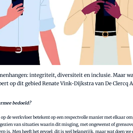
menhangen: integriteit, diversiteit en inclusie. Maar w
rt op dit gebied Renate Vink-Dijkstra van De Clercq 
aarmee bedoeld?
it op de werkvloer betekent op een respectvolle manier met elkaar o
 gezien van situaties waarin dit misging, met ongewenst of grensov
 is. Men heeft het gevoel: dit is wel belangrijk, maar wat doen we 