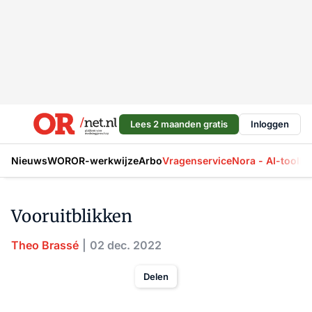
Lees 2 maanden gratis
Inloggen
Nieuws
WOR
OR-werkwijze
Arbo
Vragenservice
Nora - AI-tool
La
Vooruitblikken
Theo Brassé
02 dec. 2022
Delen