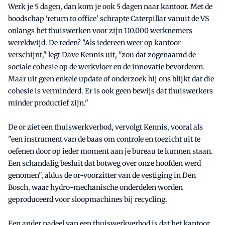
Werk je 5 dagen, dan kom je ook 5 dagen naar kantoor. Met de
boodschap 'return to office' schrapte Caterpillar vanuit de VS
onlangs het thuiswerken voor zijn 110.000 werknemers
wereldwijd. De reden? "Als iedereen weer op kantoor
verschijnt," legt Dave Kennis uit, "zou dat zogenaamd de
sociale cohesie op de werkvloer en de innovatie bevorderen.
Maar uit geen enkele update of onderzoek bij ons blijkt dat die
cohesie is verminderd. Er is ook geen bewijs dat thuiswerkers
minder productief zijn."
De or ziet een thuiswerkverbod, vervolgt Kennis, vooral als
"een instrument van de baas om controle en toezicht uit te
oefenen door op ieder moment aan je bureau te kunnen staan.
Een schandalig besluit dat botweg over onze hoofden werd
genomen", aldus de or-voorzitter van de vestiging in Den
Bosch, waar hydro-mechanische onderdelen worden
geproduceerd voor sloopmachines bij recycling.
Een ander nadeel van een thuiswerkverbod is dat het kantoor