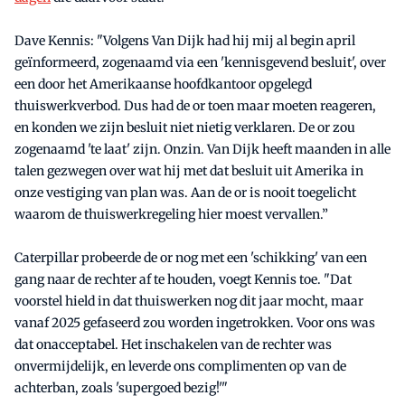
Dave Kennis: "Volgens Van Dijk had hij mij al begin april
geïnformeerd, zogenaamd via een 'kennisgevend besluit', over
een door het Amerikaanse hoofdkantoor opgelegd
thuiswerkverbod. Dus had de or toen maar moeten reageren,
en konden we zijn besluit niet nietig verklaren. De or zou
zogenaamd 'te laat' zijn. Onzin. Van Dijk heeft maanden in alle
talen gezwegen over wat hij met dat besluit uit Amerika in
onze vestiging van plan was. Aan de or is nooit toegelicht
waarom de thuiswerkregeling hier moest vervallen.”
Caterpillar probeerde de or nog met een 'schikking' van een
gang naar de rechter af te houden, voegt Kennis toe. "Dat
voorstel hield in dat thuiswerken nog dit jaar mocht, maar
vanaf 2025 gefaseerd zou worden ingetrokken. Voor ons was
dat onacceptabel. Het inschakelen van de rechter was
onvermijdelijk, en leverde ons complimenten op van de
achterban, zoals 'supergoed bezig!'"