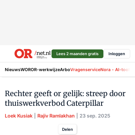
Lees 2 maanden gratis
Inloggen
Nieuws
WOR
OR-werkwijze
Arbo
Vragenservice
Nora - AI-tool
La
Rechter geeft or gelijk: streep door
thuiswerkverbod Caterpillar
Loek Kusiak
Rajiv Ramlakhan
23 sep. 2025
Delen