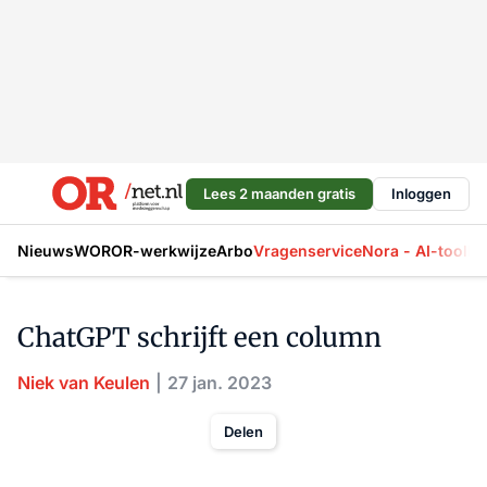
Lees 2 maanden gratis
Inloggen
Nieuws
WOR
OR-werkwijze
Arbo
Vragenservice
Nora - AI-tool
La
ChatGPT schrijft een column
Niek van Keulen
27 jan. 2023
Delen